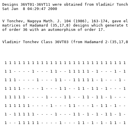
Designs 36VT01-36VT11 were obtained from Vladimir Tonch
Sat Jan  8 04:29:47 2000
V Tonchev, Nagoya Math. J. 104 (1986), 163-174, gave el
matrices of Hadamard (35,17,8) designs which generate t
Vladimir Tonchev Class 36VT03 (from Hadamard 2-(35,17,8
 1 1 1 1 1 1 1 1 1 1 1 1 1 1 1 1 1 1 1 1 1 1 1 1 1 1 1 
 1 1 - - - - 1 - - - 1 1 - - 1 1 1 1 1 - 1 - - - 1 - 1 
 1 1 1 - - - - 1 - - - 1 1 - - 1 1 1 1 1 - 1 - - - 1 - 
 1 1 1 1 - - - - 1 - - - 1 1 - - 1 1 - 1 1 - 1 - - - 1 
 1 1 1 1 1 - - - - 1 - - - 1 1 - - 1 1 - 1 1 - 1 - - - 
 1 1 1 1 1 1 - - - - 1 - - - 1 1 - - - 1 - 1 1 - 1 - - 
 1 - 1 1 1 1 1 - - - - 1 - - - 1 1 - 1 - 1 - 1 1 - 1 - 
 1 - - 1 1 1 1 1 - - - - 1 - - - 1 1 - 1 - 1 - 1 1 - 1 